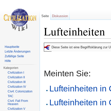
Seite
Diskussion
Lufteinheiten
Wechseln zu:
Navigation
,
Suche
Hauptseite
Diese Seite ist eine Begriffsklärung zur
Letzte Änderungen
Zufällige Seite
Hilfe
Kategorien
Meinten Sie:
Civilization I
Civilization II
Civilization III
Lufteinheiten in 
Civilization IV
Civ4: Colonization
TAC
Lufteinheiten in 
Civ4: Fall From
Heaven
Civilization V