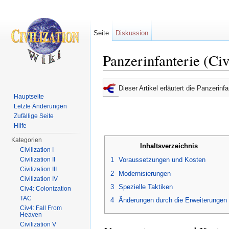
Seite
Diskussion
Panzerinfanterie (Ci
Wechseln zu:
Navigation
,
Suche
Dieser Artikel erläutert die Panzerinf
Hauptseite
Letzte Änderungen
Zufällige Seite
Hilfe
Kategorien
Inhaltsverzeichnis
Civilization I
Civilization II
1
Voraussetzungen und Kosten
Civilization III
2
Modernisierungen
Civilization IV
3
Spezielle Taktiken
Civ4: Colonization
TAC
4
Änderungen durch die Erweiterungen
Civ4: Fall From
Heaven
Civilization V