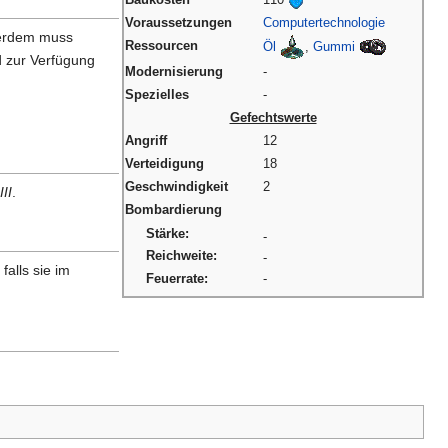
Voraussetzungen
Computertechnologie
ßerdem muss
Ressourcen
Öl
,
Gummi
 zur Verfügung
Modernisierung
-
Spezielles
-
Gefechtswerte
Angriff
12
Verteidigung
18
Geschwindigkeit
2
III
.
Bombardierung
Stärke:
-
Reichweite:
-
, falls sie im
Feuerrate:
-