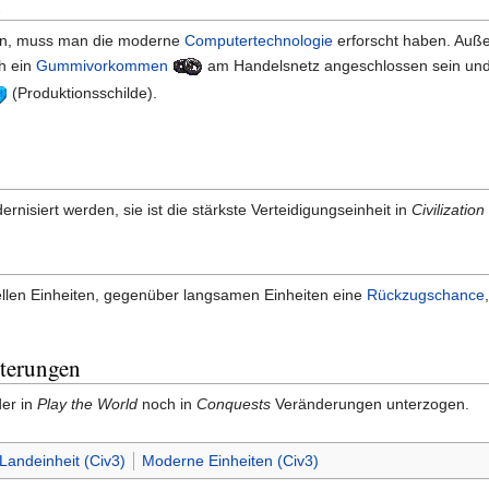
n
n, muss man die moderne
Computertechnologie
erforscht haben. Au
ch ein
Gummivorkommen
am Handelsnetz angeschlossen sein und
(Produktionsschilde).
rnisiert werden, sie ist die stärkste Verteidigungseinheit in
Civilization 
hnellen Einheiten, gegenüber langsamen Einheiten eine
Rückzugschance
terungen
der in
Play the World
noch in
Conquests
Veränderungen unterzogen.
Landeinheit (Civ3)
Moderne Einheiten (Civ3)