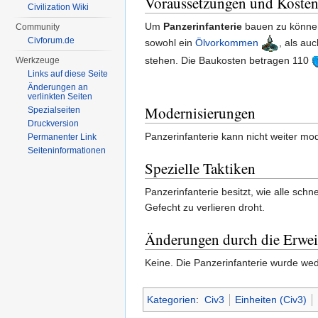
Voraussetzungen und Koste
Civilization Wiki
Um
Panzerinfanterie
bauen zu könne
Community
Civforum.de
sowohl ein
Ölvorkommen
, als au
stehen. Die Baukosten betragen 110
Werkzeuge
Links auf diese Seite
Änderungen an
verlinkten Seiten
Modernisierungen
Spezialseiten
Druckversion
Panzerinfanterie kann nicht weiter mode
Permanenter Link
Seiten­informationen
Spezielle Taktiken
Panzerinfanterie besitzt, wie alle sc
Gefecht zu verlieren droht.
Änderungen durch die Erwei
Keine. Die Panzerinfanterie wurde we
Kategorien
:
Civ3
Einheiten (Civ3)