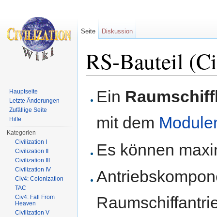
Seite
Diskussion
RS-Bauteil (C
Wechseln zu:
Navigation
,
Suche
Ein
Raumschiff
Hauptseite
Letzte Änderungen
Zufällige Seite
mit dem
Module
Hilfe
Kategorien
Civilization I
Es können maxim
Civilization II
Civilization III
Civilization IV
Antriebskompon
Civ4: Colonization
TAC
Raumschiffantri
Civ4: Fall From
Heaven
Civilization V