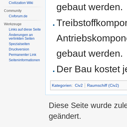
Civilization Wiki
gebaut werden.
Community
Civforum.de
Treibstoffkompone
Werkzeuge
Links auf diese Seite
Antriebskompon
Änderungen an
verlinkten Seiten
Spezialseiten
Druckversion
gebaut werden.
Permanenter Link
Seiten­informationen
Der Bau kostet 
Kategorien
:
Civ2
Raumschiff (Civ2)
Diese Seite wurde zul
geändert.