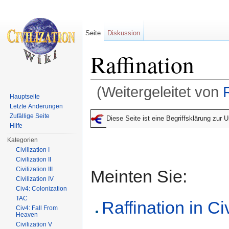
Seite
Diskussion
Raffination
(Weitergeleitet von
Hauptseite
Wechseln zu:
Navigation
,
Suche
Letzte Änderungen
Zufällige Seite
Diese Seite ist eine Begriffsklärung zur
Hilfe
Kategorien
Civilization I
Civilization II
Civilization III
Meinten Sie:
Civilization IV
Civ4: Colonization
TAC
Raffination in Civ
Civ4: Fall From
Heaven
Civilization V