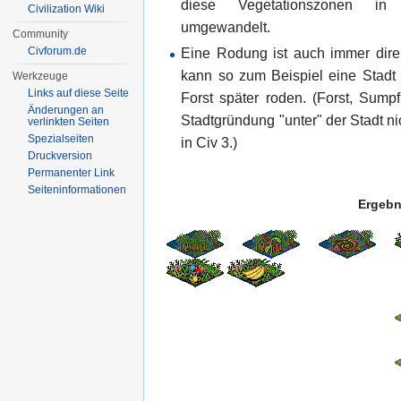
diese Vegetationszonen in
Civilization Wiki
umgewandelt.
Community
Civforum.de
Eine Rodung ist auch immer dire
kann so zum Beispiel eine Stadt
Werkzeuge
Links auf diese Seite
Forst später roden. (Forst, Sum
Änderungen an
Stadtgründung "unter" der Stadt n
verlinkten Seiten
Spezialseiten
in Civ 3.)
Druckversion
Permanenter Link
Seiten­informationen
Erge