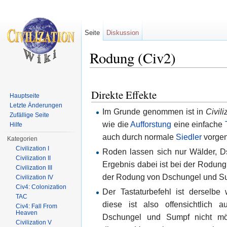
Seite
Diskussion
Rodung (Civ2)
Wechseln zu:
Navigation
,
Suche
Direkte Effekte
Hauptseite
Letzte Änderungen
Im Grunde genommen ist in
Civili
Zufällige Seite
wie die
Aufforstung
eine einfache
Hilfe
auch durch normale
Siedler
vorge
Kategorien
Civilization I
Roden lassen sich nur Wälder, 
Civilization II
Ergebnis dabei ist bei der Rodung
Civilization III
der Rodung von Dschungel und S
Civilization IV
Civ4: Colonization
Der Tastaturbefehl ist derselbe
TAC
diese ist also offensichtlich
Civ4: Fall From
Heaven
Dschungel und Sumpf nicht mög
Civilization V