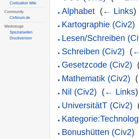
Civilization Wiki
Alphabet
‎
(
← Links
)
Community
Civforum.de
Kartographie (Civ2)
Werkzeuge
Spezialseiten
Lesen/Schreiben (Ci
Druckversion
Schreiben (Civ2)
‎
(
←
Gesetzcode (Civ2)
‎
Mathematik (Civ2)
‎
(
Nil (Civ2)
‎
(
← Links
)
UniversitätT (Civ2)
‎
Kategorie:Technolog
Bonushütten (Civ2)