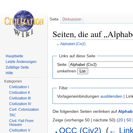
Seite
Diskussion
Seiten, die auf „Alphab
←
Alphabet (Civ2)
Wechseln zu:
Navigation
,
Suche
Links auf diese Seite
Hauptseite
Letzte Änderungen
Seite:
Zufällige Seite
umkehren
Hilfe
Kategorien
Civilization I
Filter
Civilization II
Vorlageneinbindungen
ausblenden
| Lin
Civilization III
Civilization IV
Civ4: Colonization
Die folgenden Seiten verlinken auf
Alphabe
TAC
Zeige (vorherige 50 | nächste 50) (
20
|
50
Civ4: Fall From
Heaven
OCC (Civ2)
‎
(
← Lin
Civilization V