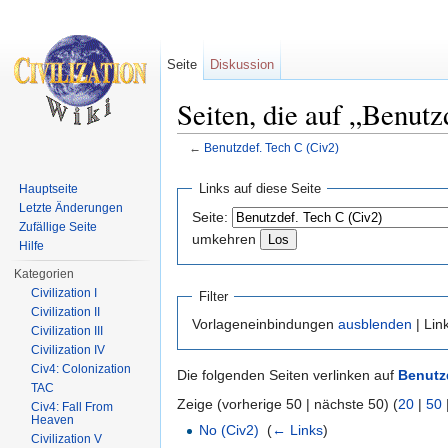
Seite
Diskussion
Seiten, die auf „Benutz
←
Benutzdef. Tech C (Civ2)
Wechseln zu:
Navigation
,
Suche
Links auf diese Seite
Hauptseite
Letzte Änderungen
Seite:
Zufällige Seite
umkehren
Hilfe
Kategorien
Civilization I
Filter
Civilization II
Vorlageneinbindungen
ausblenden
| Lin
Civilization III
Civilization IV
Civ4: Colonization
Die folgenden Seiten verlinken auf
Benutzd
TAC
Zeige (vorherige 50 | nächste 50) (
20
|
50
Civ4: Fall From
Heaven
No (Civ2)
‎
(
← Links
)
Civilization V