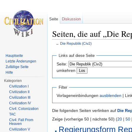
Seite
Diskussion
Seiten, die auf „Die Re
←
Die Republik (Civ2)
Wechseln zu:
Navigation
,
Suche
Links auf diese Seite
Hauptseite
Letzte Änderungen
Seite:
Zufällige Seite
umkehren
Hilfe
Kategorien
Civilization I
Filter
Civilization II
Vorlageneinbindungen
ausblenden
| Lin
Civilization III
Civilization IV
Civ4: Colonization
Die folgenden Seiten verlinken auf
Die Rep
TAC
Zeige (vorherige 50 | nächste 50) (
20
|
50
Civ4: Fall From
Heaven
Regierungsform Repu
Civilization V