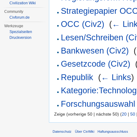
Civilization Wiki
Strategiepapier OCC
Community
Civforum.de
OCC (Civ2)
‎
(
← Lin
Werkzeuge
Spezialseiten
Lesen/Schreiben (Ci
Druckversion
Bankwesen (Civ2)
‎
(
Gesetzcode (Civ2)
‎
Republik
‎
(
← Links
)
Kategorie:Technolog
Forschungsauswahl 
Zeige (vorherige 50 | nächste 50) (
20
|
50
Datenschutz
Über CivWiki
Haftungsausschluss