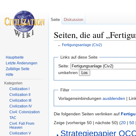
Seite
Diskussion
Seiten, die auf „Fertig
←
Fertigungsanlage (Civ2)
Wechseln zu:
Navigation
,
Suche
Links auf diese Seite
Hauptseite
Letzte Änderungen
Seite:
Zufällige Seite
umkehren
Hilfe
Kategorien
Civilization I
Filter
Civilization II
Vorlageneinbindungen
ausblenden
| Lin
Civilization III
Civilization IV
Civ4: Colonization
Die folgenden Seiten verlinken auf
Fertig
TAC
Zeige (vorherige 50 | nächste 50) (
20
|
50
Civ4: Fall From
Heaven
Strategiepapier OCC
Civilization V