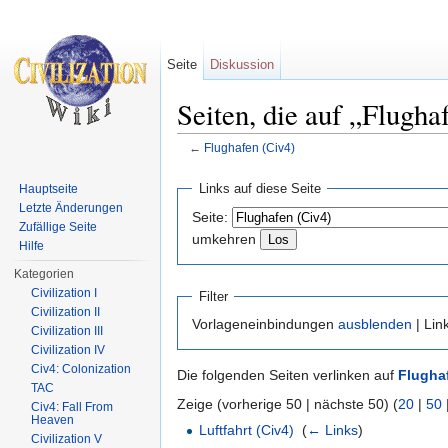
Seite
Diskussion
Seiten, die auf „Flugha
←
Flughafen (Civ4)
Wechseln zu:
Navigation
,
Suche
Links auf diese Seite
Hauptseite
Letzte Änderungen
Seite:
Zufällige Seite
umkehren
Hilfe
Kategorien
Civilization I
Filter
Civilization II
Vorlageneinbindungen
ausblenden
| Lin
Civilization III
Civilization IV
Civ4: Colonization
Die folgenden Seiten verlinken auf
Flughaf
TAC
Zeige (vorherige 50 | nächste 50) (
20
|
50
Civ4: Fall From
Heaven
Luftfahrt (Civ4)
‎
(
← Links
)
Civilization V