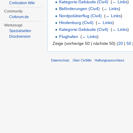
Kategorie:Gebäude (Civ4)
‎
(
← Links
)
Civilization Wiki
Beförderungen (Civ4)
‎
(
← Links
)
Community
Nordpolüberflug (Civ4)
‎
(
← Links
)
Civforum.de
Hindenburg (Civ4)
‎
(
← Links
)
Werkzeuge
Kategorie:Gebäude (Civ4)
‎
(
← Links
)
Spezialseiten
Flughafen
‎
(
← Links
)
Druckversion
Zeige (vorherige 50 | nächste 50) (
20
|
50
Datenschutz
Über CivWiki
Haftungsausschluss