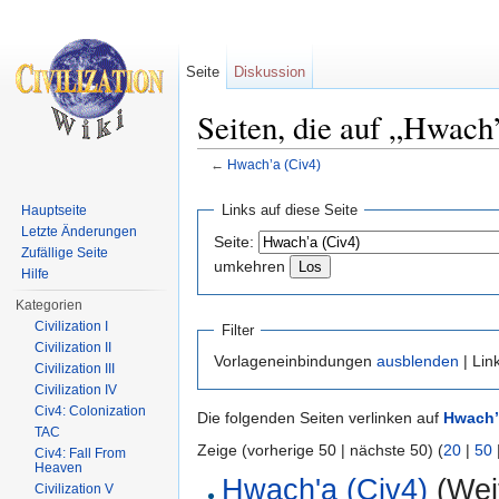
Seite
Diskussion
Seiten, die auf „Hwach
←
Hwach’a (Civ4)
Wechseln zu:
Navigation
,
Suche
Links auf diese Seite
Hauptseite
Letzte Änderungen
Seite:
Zufällige Seite
umkehren
Hilfe
Kategorien
Civilization I
Filter
Civilization II
Vorlageneinbindungen
ausblenden
| Lin
Civilization III
Civilization IV
Civ4: Colonization
Die folgenden Seiten verlinken auf
Hwach’
TAC
Zeige (vorherige 50 | nächste 50) (
20
|
50
Civ4: Fall From
Heaven
Hwach'a (Civ4)
(Weit
Civilization V