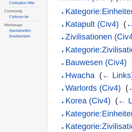
Civilization Wiki
Kategorie:Einheite
Community
Civforum.de
Katapult (Civ4)
‎
(
←
Werkzeuge
Spezialseiten
Zivilisationen (Civ
Druckversion
Kategorie:Zivilisat
Bauwesen (Civ4)
‎
Hwacha
‎
(
← Links
Warlords (Civ4)
‎
(
Korea (Civ4)
‎
(
← L
Kategorie:Einheite
Kategorie:Zivilisat