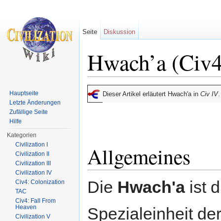
Seite
Diskussion
Hwach’a (Civ4
Wechseln zu:
Navigation
,
Suche
Hauptseite
Dieser Artikel erläutert Hwach'a in
Civ IV
.
Letzte Änderungen
Zufällige Seite
Hilfe
Kategorien
Civilization I
Allgemeines
Civilization II
Civilization III
Civilization IV
Die
Hwach'a
ist d
Civ4: Colonization
TAC
Civ4: Fall From
Heaven
Spezialeinheit de
Civilization V