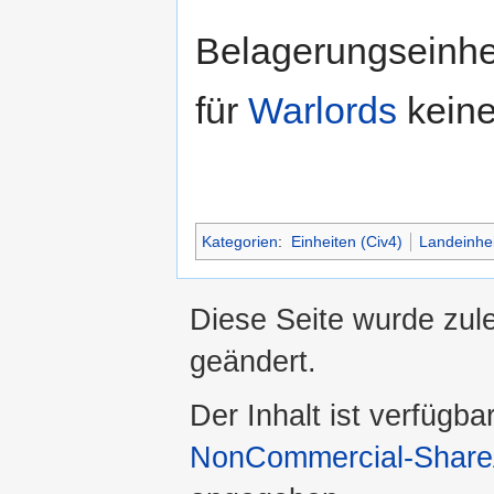
Belagerungseinhei
für
Warlords
keine
Kategorien
:
Einheiten (Civ4)
Landeinhei
Diese Seite wurde zul
geändert.
Der Inhalt ist verfügba
NonCommercial-ShareA