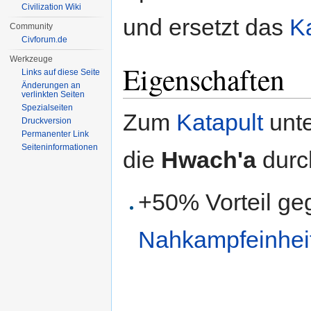
Civilization Wiki
und ersetzt das
K
Community
Civforum.de
Werkzeuge
Eigenschaften
Links auf diese Seite
Änderungen an
verlinkten Seiten
Spezialseiten
Zum
Katapult
unte
Druckversion
Permanenter Link
Seiten­informationen
die
Hwach'a
durc
+50% Vorteil ge
Nahkampfeinhei