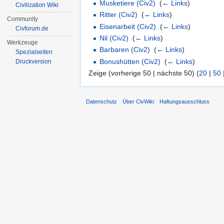
Musketiere (Civ2)
‎
(
← Links
)
Civilization Wiki
Ritter (Civ2)
‎
(
← Links
)
Community
Eisenarbeit (Civ2)
‎
(
← Links
)
Civforum.de
Nil (Civ2)
‎
(
← Links
)
Werkzeuge
Barbaren (Civ2)
‎
(
← Links
)
Spezialseiten
Bonushütten (Civ2)
‎
(
← Links
)
Druckversion
Zeige (vorherige 50 | nächste 50) (
20
|
50
Datenschutz
Über CivWiki
Haftungsausschluss