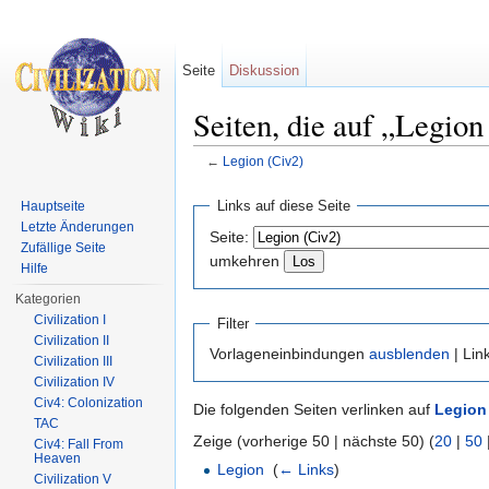
Seite
Diskussion
Seiten, die auf „Legion
←
Legion (Civ2)
Wechseln zu:
Navigation
,
Suche
Links auf diese Seite
Hauptseite
Letzte Änderungen
Seite:
Zufällige Seite
umkehren
Hilfe
Kategorien
Civilization I
Filter
Civilization II
Vorlageneinbindungen
ausblenden
| Lin
Civilization III
Civilization IV
Civ4: Colonization
Die folgenden Seiten verlinken auf
Legion 
TAC
Zeige (vorherige 50 | nächste 50) (
20
|
50
Civ4: Fall From
Heaven
Legion
‎
(
← Links
)
Civilization V