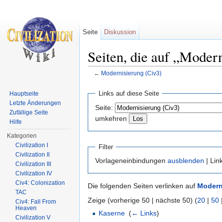
Seite
Diskussion
Seiten, die auf „Modern
←
Modernisierung (Civ3)
Wechseln zu:
Navigation
,
Suche
Links auf diese Seite
Hauptseite
Letzte Änderungen
Seite:
Zufällige Seite
umkehren
Hilfe
Kategorien
Civilization I
Filter
Civilization II
Vorlageneinbindungen
ausblenden
| Lin
Civilization III
Civilization IV
Civ4: Colonization
Die folgenden Seiten verlinken auf
Modern
TAC
Zeige (vorherige 50 | nächste 50) (
20
|
50
Civ4: Fall From
Heaven
Kaserne
‎
(
← Links
)
Civilization V