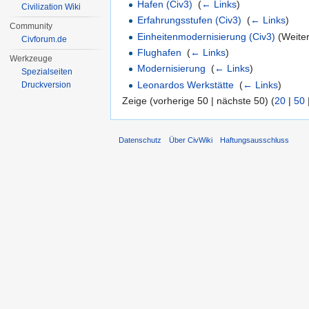
Hafen (Civ3)
‎
(
← Links
)
Civilization Wiki
Erfahrungsstufen (Civ3)
‎
(
← Links
)
Community
Einheitenmodernisierung (Civ3)
(Weiter
Civforum.de
Flughafen
‎
(
← Links
)
Werkzeuge
Modernisierung
‎
(
← Links
)
Spezialseiten
Leonardos Werkstätte
‎
(
← Links
)
Druckversion
Zeige (vorherige 50 | nächste 50) (
20
|
50
Datenschutz
Über CivWiki
Haftungsausschluss