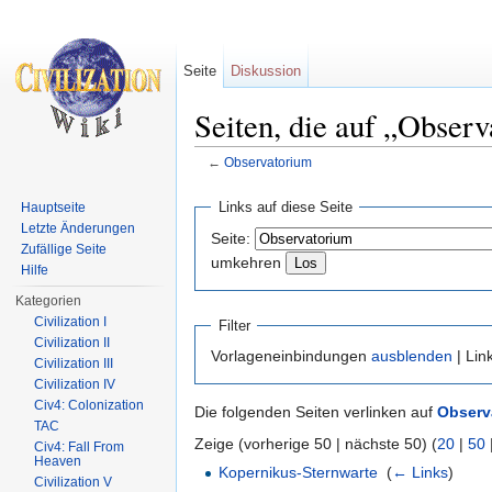
Seite
Diskussion
Seiten, die auf „Observ
←
Observatorium
Wechseln zu:
Navigation
,
Suche
Links auf diese Seite
Hauptseite
Letzte Änderungen
Seite:
Zufällige Seite
umkehren
Hilfe
Kategorien
Civilization I
Filter
Civilization II
Vorlageneinbindungen
ausblenden
| Lin
Civilization III
Civilization IV
Civ4: Colonization
Die folgenden Seiten verlinken auf
Observ
TAC
Zeige (vorherige 50 | nächste 50) (
20
|
50
Civ4: Fall From
Heaven
Kopernikus-Sternwarte
‎
(
← Links
)
Civilization V