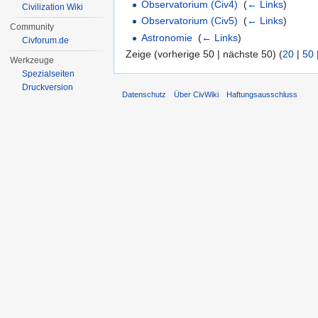
Observatorium (Civ4)
‎
(
← Links
)
Civilization Wiki
Observatorium (Civ5)
‎
(
← Links
)
Community
Astronomie
‎
(
← Links
)
Civforum.de
Zeige (vorherige 50 | nächste 50) (
20
|
50
Werkzeuge
Spezialseiten
Druckversion
Datenschutz
Über CivWiki
Haftungsausschluss