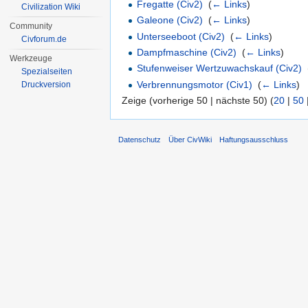
Fregatte (Civ2)
‎
(
← Links
)
Civilization Wiki
Galeone (Civ2)
‎
(
← Links
)
Community
Unterseeboot (Civ2)
‎
(
← Links
)
Civforum.de
Dampfmaschine (Civ2)
‎
(
← Links
)
Werkzeuge
Stufenweiser Wertzuwachskauf (Civ2)
‎
Spezialseiten
Verbrennungsmotor (Civ1)
‎
(
← Links
)
Druckversion
Zeige (vorherige 50 | nächste 50) (
20
|
50
Datenschutz
Über CivWiki
Haftungsausschluss