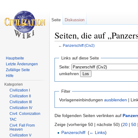
Seite
Diskussion
Seiten, die auf „Panzer
←
Panzerschiff (Civ2)
Wechseln zu:
Navigation
,
Suche
Links auf diese Seite
Hauptseite
Letzte Änderungen
Seite:
Zufällige Seite
umkehren
Hilfe
Kategorien
Civilization I
Filter
Civilization II
Vorlageneinbindungen
ausblenden
| Lin
Civilization III
Civilization IV
Civ4: Colonization
Die folgenden Seiten verlinken auf
Panzers
TAC
Zeige (vorherige 50 | nächste 50) (
20
|
50
Civ4: Fall From
Heaven
Panzerschiff
‎
(
← Links
)
Civilization V