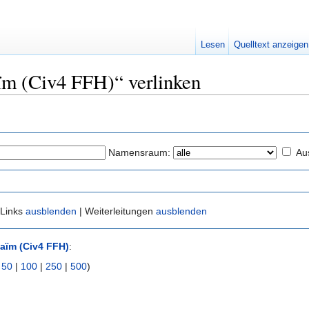
Lesen
Quelltext anzeigen
aïm (Civ4 FFH)“ verlinken
Namensraum:
Au
 Links
ausblenden
| Weiterleitungen
ausblenden
aïm (Civ4 FFH)
:
|
50
|
100
|
250
|
500
)
)