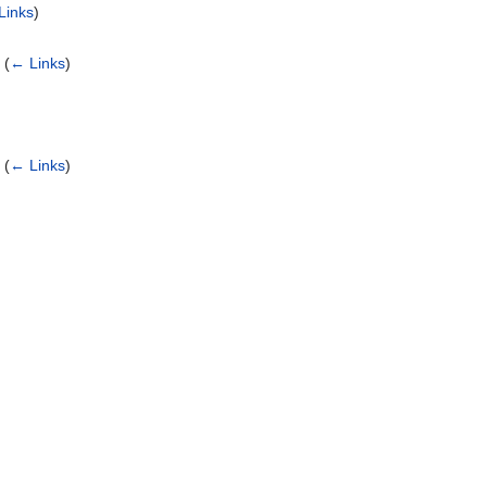
Links
)
‎
(
← Links
)
‎
(
← Links
)