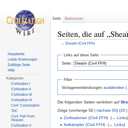
Seite
Diskussion
Seiten, die auf „She
←
Sheaïm (Civ4 FFH)
Wechseln zu:
Navigation
,
Suche
Hauptseite
Links auf diese Seite
Letzte Änderungen
Seite:
Zufällige Seite
Hilfe
Kategorien
Filter
Civilization I
Vorlageneinbindungen
ausblenden
|
Civilization II
Civilization III
Civilization IV
Die folgenden Seiten verlinken auf
She
Civ4: Colonization
Zeige (vorherige 50 |
nächste 50
) (
20
TAC
Civ4: Fall From
Zivilisationen (Civ4 FFH)
‎
(
← Links
Heaven
Axtkämpfer (Civ4 FFH)
‎
(
← Links
)
Civilization V