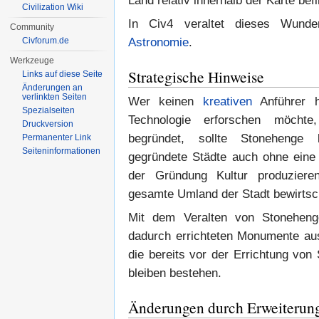
Land relativ innerhalb der Karte befi
Civilization Wiki
In Civ4 veraltet dieses Wunde
Community
Civforum.de
Astronomie
.
Werkzeuge
Strategische Hinweise
Links auf diese Seite
Änderungen an
verlinkten Seiten
Wer keinen
kreativen
Anführer h
Spezialseiten
Technologie erforschen möchte,
Druckversion
begründet, sollte Stoneheng
Permanenter Link
Seiten­informationen
gegründete Städte auch ohne eine 
der Gründung Kultur produzier
gesamte Umland der Stadt bewirtsc
Mit dem Veralten von Stoneheng
dadurch errichteten Monumente au
die bereits vor der Errichtung vo
bleiben bestehen.
Änderungen durch Erweiterun