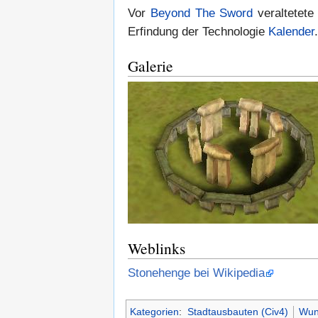
Vor
Beyond The Sword
veraltetete
Erfindung der Technologie
Kalender
.
Galerie
Weblinks
Stonehenge bei Wikipedia
Kategorien
:
Stadtausbauten (Civ4)
Wun