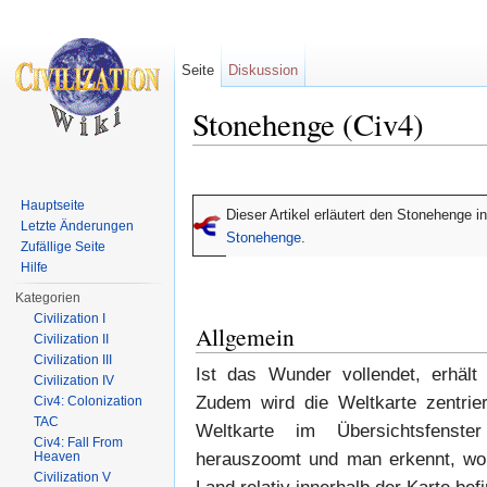
Seite
Diskussion
Stonehenge (Civ4)
Wechseln zu:
Navigation
,
Suche
Hauptseite
Dieser Artikel erläutert den Stonehenge i
Letzte Änderungen
Stonehenge
.
Zufällige Seite
Hilfe
Kategorien
Civilization I
Allgemein
Civilization II
Civilization III
Ist das Wunder vollendet, erhält
Civilization IV
Zudem wird die Weltkarte zentrier
Civ4: Colonization
TAC
Weltkarte im Übersichtsfenste
Civ4: Fall From
Heaven
herauszoomt und man erkennt, wo 
Civilization V