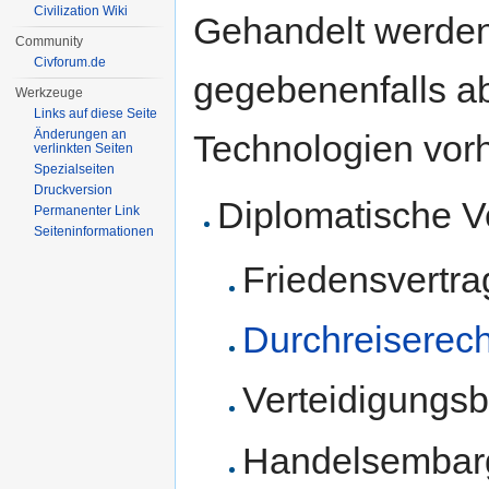
Civilization Wiki
Gehandelt werden
Community
Civforum.de
gegebenenfalls a
Werkzeuge
Links auf diese Seite
Änderungen an
Technologien vor
verlinkten Seiten
Spezialseiten
Druckversion
Diplomatische 
Permanenter Link
Seiten­informationen
Friedensvertrag
Durchreiserech
Verteidigungsb
Handelsembarg