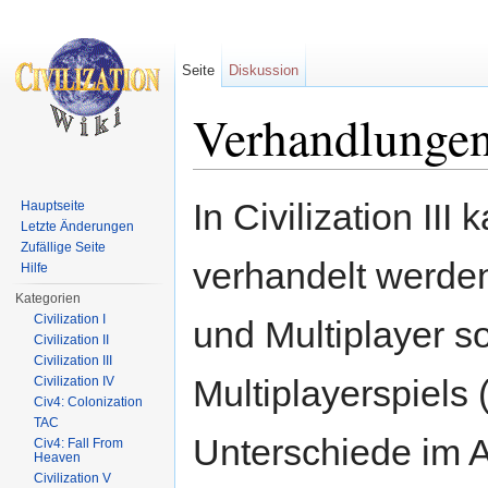
Seite
Diskussion
Verhandlungen
Wechseln zu:
Navigation
,
Suche
In Civilization II
Hauptseite
Letzte Änderungen
Zufällige Seite
verhandelt werden
Hilfe
Kategorien
Civilization I
und Multiplayer s
Civilization II
Civilization III
Multiplayerspiels
Civilization IV
Civ4: Colonization
TAC
Unterschiede im A
Civ4: Fall From
Heaven
Civilization V