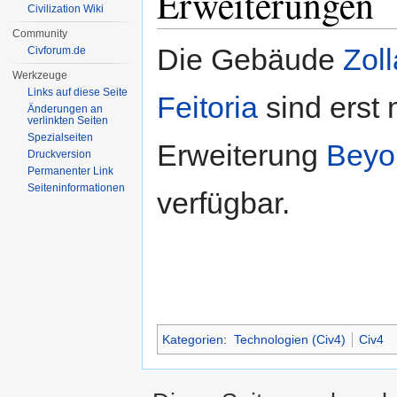
Erweiterungen
Civilization Wiki
Community
Die Gebäude
Zol
Civforum.de
Werkzeuge
Links auf diese Seite
Feitoria
sind erst 
Änderungen an
verlinkten Seiten
Spezialseiten
Erweiterung
Beyo
Druckversion
Permanenter Link
Seiten­informationen
verfügbar.
Kategorien
:
Technologien (Civ4)
Civ4