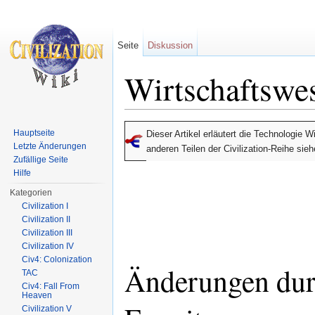
Seite
Diskussion
Wirtschaftswe
Wechseln zu:
Navigation
,
Suche
Hauptseite
Dieser Artikel erläutert die Technologie
Letzte Änderungen
anderen Teilen der Civilization-Reihe sie
Zufällige Seite
Hilfe
Kategorien
Civilization I
Civilization II
Civilization III
Civilization IV
Civ4: Colonization
Änderungen du
TAC
Civ4: Fall From
Heaven
Civilization V