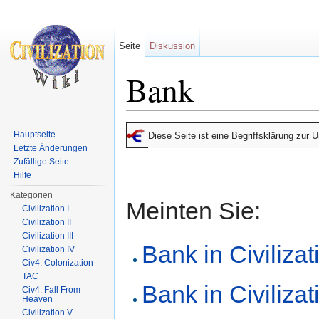
Seite
Diskussion
Bank
Wechseln zu:
Navigation
,
Suche
Hauptseite
Diese Seite ist eine Begriffsklärung zur
Letzte Änderungen
Zufällige Seite
Hilfe
Kategorien
Meinten Sie:
Civilization I
Civilization II
Civilization III
Bank in Civilizat
Civilization IV
Civ4: Colonization
TAC
Bank in Civilizat
Civ4: Fall From
Heaven
Civilization V