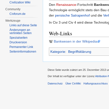
Civilization Wiki
Den
Renaissance
-Fortschritt
Bankwes
Community
Technologie ermöglicht stets den Bau
Civforum.de
der
persische
Satrapenhof
und die
Ver
Werkzeuge
In Civ 3 und Civ 4 wird diese Technolo
Links auf diese Seite
Änderungen an
Web-Links
verlinkten Seiten
Spezialseiten
Bankwesen in der Wikipedia
Druckversion
Permanenter Link
Kategorie
:
Begriffsklärung
Seiten­informationen
Diese Seite wurde zuletzt am 25. Dezember 2013 u
Der Inhalt ist verfügbar unter der Lizenz
Attribution
Datenschutz
Über CivWiki
Haftungsausschluss