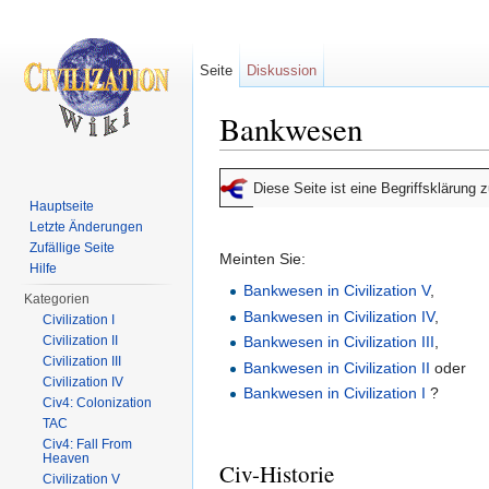
Seite
Diskussion
Bankwesen
Wechseln zu:
Navigation
,
Suche
Diese Seite ist eine Begriffsklärung
Hauptseite
Letzte Änderungen
Zufällige Seite
Meinten Sie:
Hilfe
Bankwesen in Civilization V
,
Kategorien
Bankwesen in Civilization IV
,
Civilization I
Civilization II
Bankwesen in Civilization III
,
Civilization III
Bankwesen in Civilization II
oder
Civilization IV
Bankwesen in Civilization I
?
Civ4: Colonization
TAC
Civ4: Fall From
Heaven
Civ-Historie
Civilization V