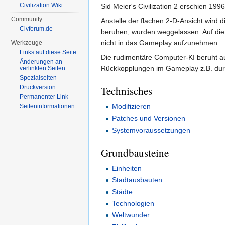
Civilization Wiki
Sid Meier's Civilization 2 erschien 1996
Community
Anstelle der flachen 2-D-Ansicht wird 
Civforum.de
beruhen, wurden weggelassen. Auf die 
nicht in das Gameplay aufzunehmen.
Werkzeuge
Links auf diese Seite
Die rudimentäre Computer-KI beruht auf
Änderungen an
Rückkopplungen im Gameplay z.B. durc
verlinkten Seiten
Spezialseiten
Technisches
Druckversion
Permanenter Link
Modifizieren
Seiten­informationen
Patches und Versionen
Systemvoraussetzungen
Grundbausteine
Einheiten
Stadtausbauten
Städte
Technologien
Weltwunder