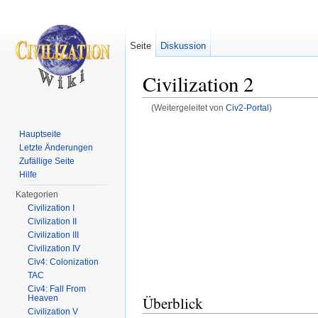
Seite
Diskussion
Civilization 2
(Weitergeleitet von
Civ2-Portal
)
Wechseln zu:
Navigation
,
Suche
Hauptseite
Letzte Änderungen
Zufällige Seite
Hilfe
Kategorien
Civilization I
Civilization II
Civilization III
Civilization IV
Civ4: Colonization
TAC
Civ4: Fall From
Überblick
Heaven
Civilization V