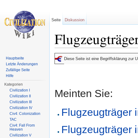
Seite
Diskussion
Flugzeugträge
Wechseln zu:
Navigation
,
Suche
Hauptseite
Diese Seite ist eine Begriffsklärung zur
Letzte Änderungen
Zufällige Seite
Hilfe
Kategorien
Meinten Sie:
Civilization I
Civilization II
Civilization III
Civilization IV
Flugzeugträger i
Civ4: Colonization
TAC
Civ4: Fall From
Flugzeugträger in
Heaven
Civilization V