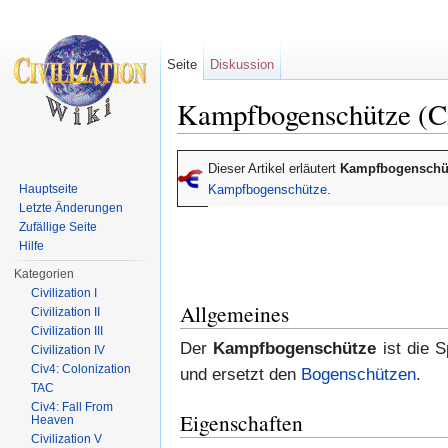
Seite
Diskussion
Kampfbogenschütze (C
Wechseln zu:
Navigation
,
Suche
Dieser Artikel erläutert
Kampfbogenschü
Hauptseite
Kampfbogenschütze
.
Letzte Änderungen
Zufällige Seite
Hilfe
Kategorien
Civilization I
Allgemeines
Civilization II
Civilization III
Der
Kampfbogenschütze
ist die 
Civilization IV
Civ4: Colonization
und ersetzt den
Bogenschützen
.
TAC
Civ4: Fall From
Eigenschaften
Heaven
Civilization V