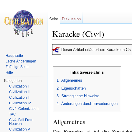
Seite
Diskussion
Karacke (Civ4)
Wechseln zu:
Navigation
,
Suche
Dieser Artikel erläutert die Karacke in Ci
Hauptseite
Letzte Änderungen
Zufällige Seite
Inhaltsverzeichnis
Hilfe
1
Allgemeines
Kategorien
Civilization I
2
Eigenschaften
Civilization II
3
Strategische Hinweise
Civilization III
Civilization IV
4
Änderungen durch Erweiterungen
Civ4: Colonization
TAC
Allgemeines
Civ4: Fall From
Heaven
Civilization V
Die
Karacke
ist ist die Speziale