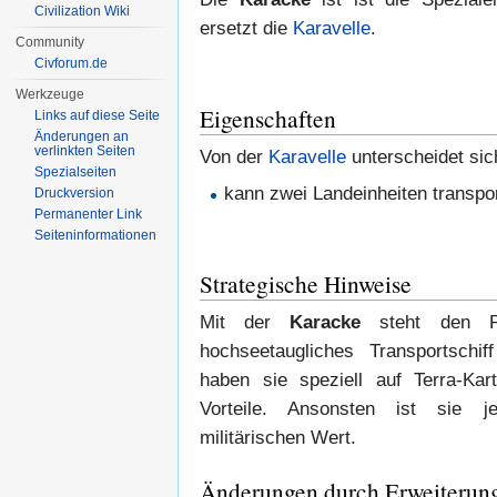
Civilization Wiki
ersetzt die
Karavelle
.
Community
Civforum.de
Werkzeuge
Eigenschaften
Links auf diese Seite
Änderungen an
verlinkten Seiten
Von der
Karavelle
unterscheidet sic
Spezialseiten
kann zwei Landeinheiten transpo
Druckversion
Permanenter Link
Seiten­informationen
Strategische Hinweise
Mit der
Karacke
steht den Por
hochseetaugliches Transportschi
haben sie speziell auf Terra-Kar
Vorteile. Ansonsten ist sie 
militärischen Wert.
Änderungen durch Erweiterun