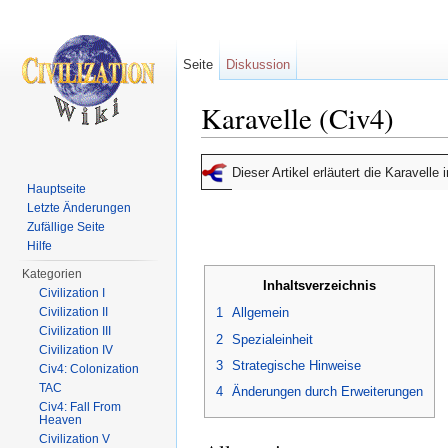
Seite
Diskussion
Karavelle (Civ4)
Wechseln zu:
Navigation
,
Suche
Dieser Artikel erläutert die Karavelle
Hauptseite
Letzte Änderungen
Zufällige Seite
Hilfe
Kategorien
Inhaltsverzeichnis
Civilization I
Civilization II
1
Allgemein
Civilization III
2
Spezialeinheit
Civilization IV
3
Strategische Hinweise
Civ4: Colonization
TAC
4
Änderungen durch Erweiterungen
Civ4: Fall From
Heaven
Civilization V