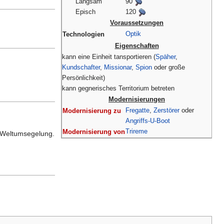
Langsam
90
Episch
120
Voraussetzungen
Optik
Technologien
Eigenschaften
kann eine Einheit tansportieren (
Späher
,
Kundschafter
,
Missionar
,
Spion
oder große
Persönlichkeit)
kann gegnerisches Territorium betreten
Modernisierungen
Fregatte
,
Zerstörer
oder
Modernisierung zu
Angriffs-U-Boot
Trireme
Modernisierung von
e Weltumsegelung.