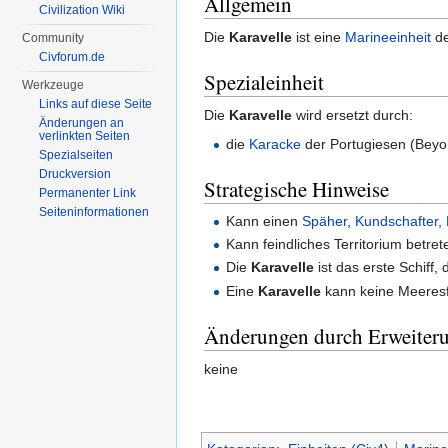
Allgemein
Civilization Wiki
Die
Karavelle
ist eine
Marineeinheit
de
Community
Civforum.de
Spezialeinheit
Werkzeuge
Links auf diese Seite
Die
Karavelle
wird ersetzt durch:
Änderungen an
verlinkten Seiten
die
Karacke
der Portugiesen (Beyo
Spezialseiten
Druckversion
Strategische Hinweise
Permanenter Link
Seiten­informationen
Kann einen
Späher
,
Kundschafter
,
Kann feindliches Territorium betre
Die
Karavelle
ist das erste Schiff,
Eine
Karavelle
kann keine Meeresf
Änderungen durch Erweiter
keine