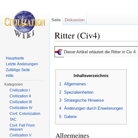
Seite
Diskussion
Ritter (Civ4)
Wechseln zu:
Navigation
,
Suche
Dieser Artikel erläutert die Ritter in Civ 4
Hauptseite
Letzte Änderungen
Zufällige Seite
Inhaltsverzeichnis
Hilfe
1
Allgemeines
Kategorien
Civilization I
2
Spezialeinheiten
Civilization II
3
Strategische Hinweise
Civilization III
Civilization IV
4
Änderungen durch Erweiterungen
Civ4: Colonization
5
Galerie
TAC
Civ4: Fall From
Heaven
Allgemeines
Civilization V