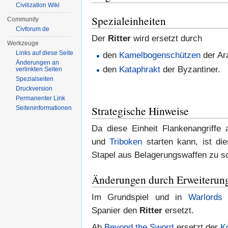
Civilization Wiki
Spezialeinheiten
Community
Civforum.de
Der
Ritter
wird ersetzt durch
Werkzeuge
Links auf diese Seite
den
Kamelbogenschützen
der Ar
Änderungen an
den
Kataphrakt
der Byzantiner.
verlinkten Seiten
Spezialseiten
Druckversion
Permanenter Link
Strategische Hinweise
Seiten­informationen
Da diese Einheit Flankenangriffe
und
Triboken
starten kann, ist die
Stapel aus Belagerungswaffen zu 
Änderungen durch Erweiterun
Im Grundspiel und in
Warlords
Spanier den
Ritter
ersetzt.
Ab
Beyond the Sword
ersetzt der
K