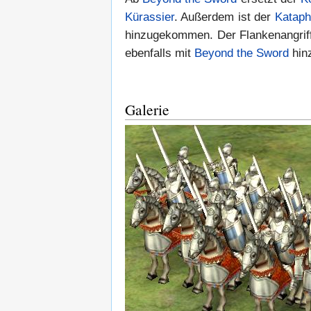
Kürassier
. Außerdem ist der
Kataph
hinzugekommen. Der Flankenangrif
ebenfalls mit
Beyond the Sword
hin
Galerie