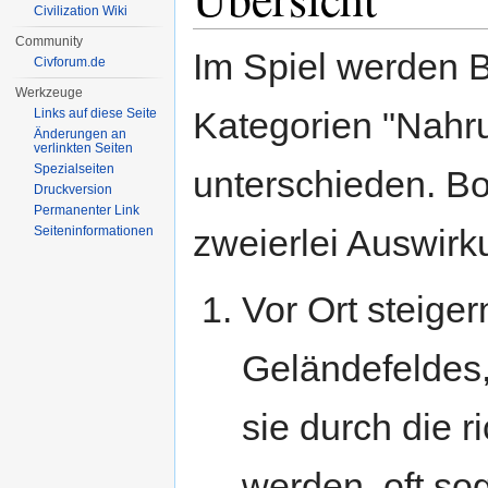
Civilization Wiki
Community
Im Spiel werden 
Civforum.de
Werkzeuge
Kategorien "Nahru
Links auf diese Seite
Änderungen an
verlinkten Seiten
Spezialseiten
unterschieden. Bo
Druckversion
Permanenter Link
zweierlei Auswirk
Seiten­informationen
Vor Ort steige
Geländefeldes,
sie durch die 
werden, oft sog