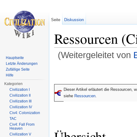
Seite
Diskussion
Ressourcen (C
(Weitergeleitet von
Hauptseite
Wechseln zu:
Navigation
,
Suche
Letzte Änderungen
Zufällige Seite
Hilfe
Kategorien
Dieser Artikel erläutert die Ressourcen, 
Civilization I
Civilization II
siehe
Ressourcen
.
Civilization III
Civilization IV
Civ4: Colonization
TAC
Civ4: Fall From
Heaven
Übersicht
Civilization V