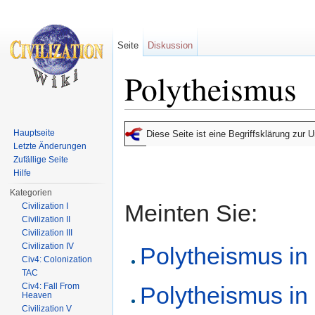
Seite
Diskussion
Polytheismus
Wechseln zu:
Navigation
,
Suche
Hauptseite
Diese Seite ist eine Begriffsklärung zur
Letzte Änderungen
Zufällige Seite
Hilfe
Kategorien
Meinten Sie:
Civilization I
Civilization II
Civilization III
Civilization IV
Polytheismus in C
Civ4: Colonization
TAC
Civ4: Fall From
Polytheismus in C
Heaven
Civilization V