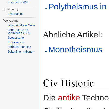
Civilization Wiki
Polytheismus in C
Community
Civforum.de
Werkzeuge
Links auf diese Seite
Änderungen an
Ähnliche Artikel:
verlinkten Seiten
Spezialseiten
Druckversion
Monotheismus
Permanenter Link
Seiten­informationen
Civ-Historie
Die
antike
Techno