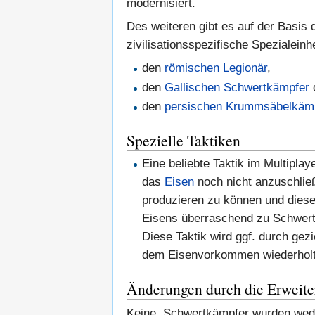
modernisiert.
Des weiteren gibt es auf der Basis
zivilisationsspezifische Spezialeinh
den
römischen
Legionär
,
den
Gallischen Schwertkämpfer
den
persischen
Krummsäbelkäm
Spezielle Taktiken
Eine beliebte Taktik im Multiplay
das
Eisen
noch nicht anzuschließ
produzieren zu können und dies
Eisens überraschend zu Schwert
Diese Taktik wird ggf. durch gez
dem Eisenvorkommen wiederholt
Änderungen durch die Erweit
Keine. Schwertkämpfer wurden wede