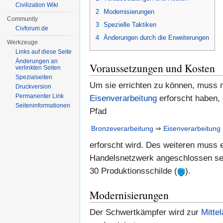
Civilization Wiki
2
Modernisierungen
Community
3
Spezielle Taktiken
Civforum.de
4
Änderungen durch die Erweiterungen
Werkzeuge
Links auf diese Seite
Änderungen an
Voraussetzungen und Kosten
verlinkten Seiten
Spezialseiten
Um sie errichten zu können, muss m
Druckversion
Permanenter Link
Eisenverarbeitung
erforscht haben, 
Seiten­informationen
Pfad
Bronzeverarbeitung
⇒
Eisenverarbeitung
erforscht wird. Des weiteren muss 
Handelsnetzwerk angeschlossen sei
30 Produktionsschilde (
).
Modernisierungen
Der Schwertkämpfer wird zur
Mittel