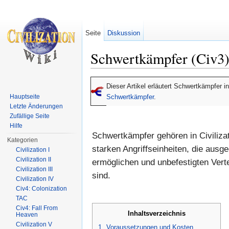
Seite
Diskussion
Schwertkämpfer (Civ3
Wechseln zu:
Navigation
,
Suche
Dieser Artikel erläutert Schwertkämpfer i
Hauptseite
Schwertkämpfer
.
Letzte Änderungen
Zufällige Seite
Hilfe
Schwertkämpfer gehören in Civilizat
Kategorien
starken Angriffseinheiten, die ausg
Civilization I
Civilization II
ermöglichen und unbefestigten Verte
Civilization III
sind.
Civilization IV
Civ4: Colonization
TAC
Civ4: Fall From
Inhaltsverzeichnis
Heaven
Civilization V
1
Voraussetzungen und Kosten