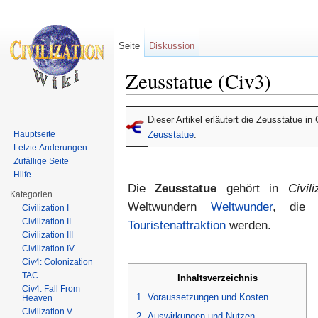
Seite
Diskussion
Zeusstatue (Civ3)
Wechseln zu:
Navigation
,
Suche
Dieser Artikel erläutert die Zeusstatue in
Hauptseite
Zeusstatue
.
Letzte Änderungen
Zufällige Seite
Hilfe
Die
Zeusstatue
gehört in
Civili
Kategorien
Weltwundern
Weltwunder
, die 
Civilization I
Civilization II
Touristenattraktion
werden.
Civilization III
Civilization IV
Civ4: Colonization
TAC
Inhaltsverzeichnis
Civ4: Fall From
1
Voraussetzungen und Kosten
Heaven
Civilization V
2
Auswirkungen und Nutzen