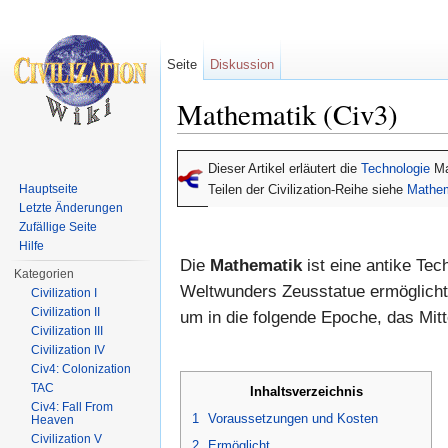
Seite
Diskussion
Mathematik (Civ3)
Wechseln zu:
Navigation
,
Suche
Dieser Artikel erläutert die
Technologie
Ma
Hauptseite
Teilen der Civilization-Reihe siehe
Mathem
Letzte Änderungen
Zufällige Seite
Hilfe
Die
Mathematik
ist eine antike Tec
Kategorien
Weltwunders Zeusstatue ermöglicht.
Civilization I
Civilization II
um in die folgende Epoche, das Mitt
Civilization III
Civilization IV
Civ4: Colonization
TAC
Inhaltsverzeichnis
Civ4: Fall From
1
Voraussetzungen und Kosten
Heaven
Civilization V
2
Ermöglicht