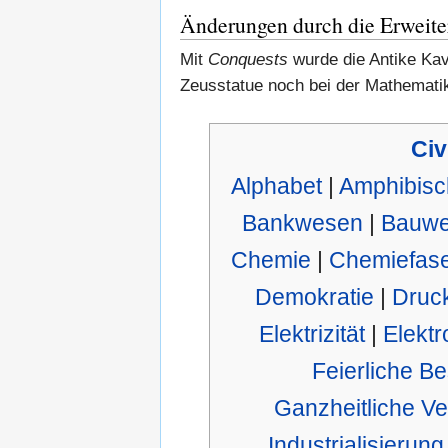
Änderungen durch die Erweit
Mit
Conquests
wurde die Antike Kav
Zeusstatue noch bei der Mathematik
Civ
Alphabet
|
Amphibisc
Bankwesen
|
Bauw
Chemie
|
Chemiefas
Demokratie
|
Druc
Elektrizität
|
Elektr
Feierliche Be
Ganzheitliche Ve
Industrialisierung