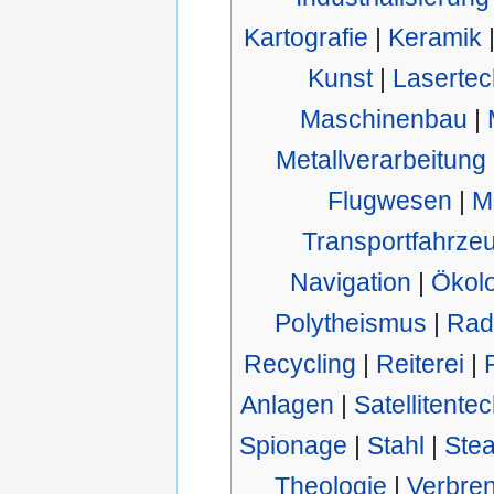
Kartografie
|
Keramik
Kunst
|
Lasertec
Maschinenbau
|
Metallverarbeitung
Flugwesen
|
M
Transportfahrze
Navigation
|
Ökolo
Polytheismus
|
Rad
Recycling
|
Reiterei
|
Anlagen
|
Satellitente
Spionage
|
Stahl
|
Stea
Theologie
|
Verbre