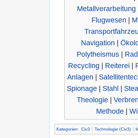
Metallverarbeitung
Flugwesen
|
M
Transportfahrze
Navigation
|
Ökolo
Polytheismus
|
Rad
Recycling
|
Reiterei
|
Anlagen
|
Satellitente
Spionage
|
Stahl
|
Stea
Theologie
|
Verbre
Methode
|
Wi
Kategorien
:
Civ3
Technologie (Civ3)
M