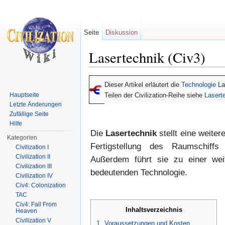
Seite
Diskussion
Lasertechnik (Civ3)
Wechseln zu:
Navigation
,
Suche
Dieser Artikel erläutert die
Technologie
La
Hauptseite
Teilen der Civilization-Reihe siehe
Lasert
Letzte Änderungen
Zufällige Seite
Hilfe
Die
Lasertechnik
stellt eine weitere
Kategorien
Fertigstellung des Raumschiff
Civilization I
Civilization II
Außerdem führt sie zu einer wei
Civilization III
bedeutenden Technologie.
Civilization IV
Civ4: Colonization
TAC
Civ4: Fall From
Inhaltsverzeichnis
Heaven
Civilization V
1
Voraussetzungen und Kosten