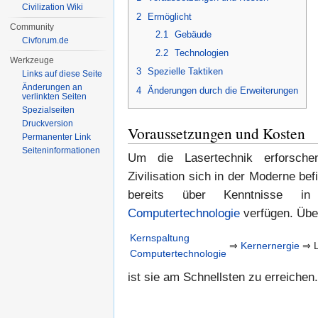
Civilization Wiki
2
Ermöglicht
Community
2.1
Gebäude
Civforum.de
2.2
Technologien
Werkzeuge
3
Spezielle Taktiken
Links auf diese Seite
Änderungen an
4
Änderungen durch die Erweiterungen
verlinkten Seiten
Spezialseiten
Druckversion
Voraussetzungen und Kosten
Permanenter Link
Seiten­informationen
Um die Lasertechnik erforsch
Zivilisation sich in der Moderne 
bereits über Kenntnisse 
Computertechnologie
verfügen. Übe
Kernspaltung
⇒
Kernernergie
⇒
Computertechnologie
ist sie am Schnellsten zu erreichen.