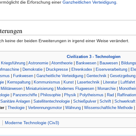
ermöglicht die Erforschung einer
Ganzheitlichen Verteidigung
.
terungen
ch keine der beiden Erweiterungen in irgend einer Weise verändert.
Civilization 3 - Technologien
 Kriegsführung
|
Astronomie
|
Atomtheorie
|
Bankwesen
|
Bauwesen
|
Bildung
fmaschine
|
Demokratie
|
Druckpresse
|
Ehrenkodex
|
Eisenverarbeitung
|
Ele
ismus
|
Funkwesen
|
Ganzheitliche Verteidigung
|
Gentechnik
|
Gesetzgebung
ie
|
Kernspaltung
|
Kommunismus
|
Kunst
|
Lasertechnik
|
Literatur
|
Luftfahrt
|
Militärwesen
|
Miniaturisierung
|
Modernes Flugwesen
|
Monarchie
|
Monothe
logie
|
Panzerschiffe
|
Philosophie
|
Physik
|
Polytheismus
|
Rad
|
Raffination
|
Sanitäre Anlagen
|
Satellitentechnologie
|
Schießpulver
|
Schrift
|
Schwerkraft
ter
|
Theologie
|
Verbrennungsmotor
|
Währung
|
Wissenschaftliche Methode
|
)
Moderne Technologie (Civ3)