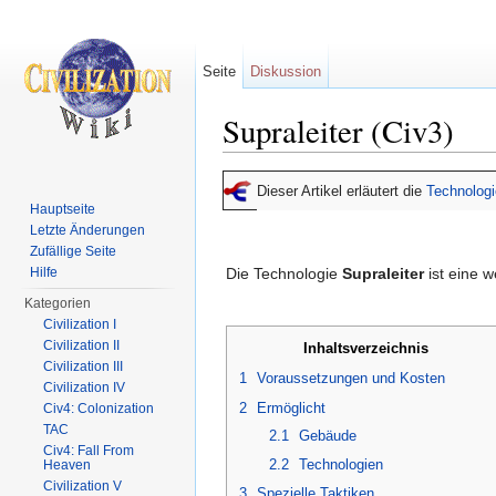
Seite
Diskussion
Supraleiter (Civ3)
Wechseln zu:
Navigation
,
Suche
Dieser Artikel erläutert die
Technologi
Hauptseite
Letzte Änderungen
Zufällige Seite
Hilfe
Die Technologie
Supraleiter
ist eine 
Kategorien
Civilization I
Civilization II
Inhaltsverzeichnis
Civilization III
1
Voraussetzungen und Kosten
Civilization IV
2
Ermöglicht
Civ4: Colonization
TAC
2.1
Gebäude
Civ4: Fall From
2.2
Technologien
Heaven
Civilization V
3
Spezielle Taktiken