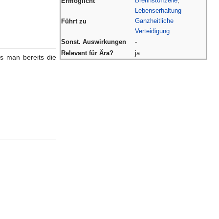
Brennstoffzelle
,
Ermöglicht
Lebenserhaltung
Ganzheitliche
Führt zu
Verteidigung
Sonst. Auswirkungen
-
Relevant für Ära?
ja
s man bereits die