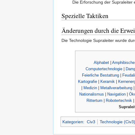
Die Erforschung der Supraleiter 
Spezielle Taktiken
Änderungen durch die Erwei
Die Technologie Supraleiter wurde dur
Alphabet
|
Amphibische
Computertechnologie
|
Damp
Feierliche Bestattung
|
Feudal
Kartografie
|
Keramik
|
Kernenerg
|
Medizin
|
Metallverarbeitung
Nationalismus
|
Navigation
|
Öko
Rittertum
|
Robotertechnik
Supralei
Kategorien
:
Civ3
Technologie (Civ3