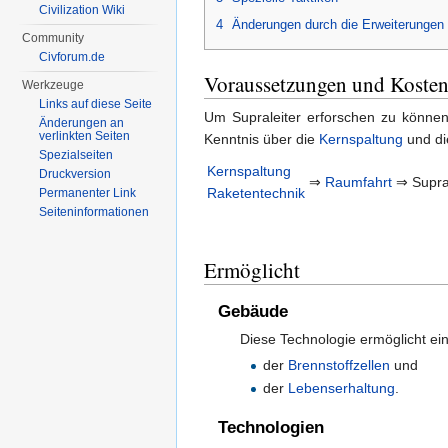
Civilization Wiki
4
Änderungen durch die Erweiterungen
Community
Civforum.de
Voraussetzungen und Koste
Werkzeuge
Links auf diese Seite
Um Supraleiter erforschen zu können
Änderungen an
verlinkten Seiten
Kenntnis über die
Kernspaltung
und d
Spezialseiten
Kernspaltung
Druckversion
⇒
Raumfahrt
⇒ Supra
Raketentechnik
Permanenter Link
Seiten­informationen
Ermöglicht
Gebäude
Diese Technologie ermöglicht ein
der
Brennstoffzellen
und
der
Lebenserhaltung
.
Technologien