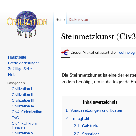
Seite
Diskussion
Steinmetzkunst (Civ3
Wechseln zu:
Navigation
,
Suche
Dieser Artikel erläutert die
Technologi
Hauptseite
Letzte Änderungen
Zufällige Seite
Hilfe
Die
Steinmetzkunst
ist eine der erst
zudem benötigt, um in die folgende Ep
Kategorien
Civilization I
Civilization II
Civilization III
Inhaltsverzeichnis
Civilization IV
1
Voraussetzungen und Kosten
Civ4: Colonization
TAC
2
Ermöglicht
Civ4: Fall From
2.1
Gebäude
Heaven
Civilization V
2.2
Sonstiges