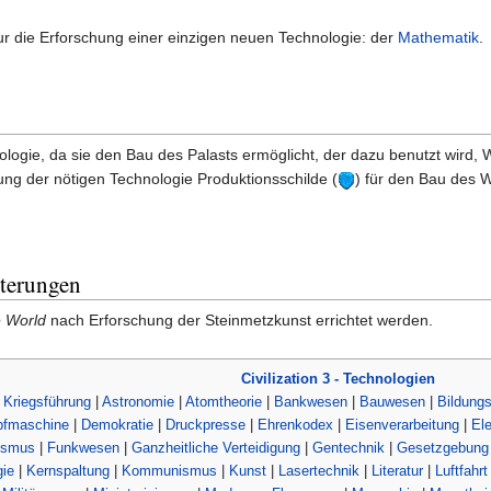
ur die Erforschung einer einzigen neuen Technologie: der
Mathematik
.
nologie, da sie den Bau des Palasts ermöglicht, der dazu benutzt wird,
ung der nötigen Technologie Produktionsschilde (
) für den Bau des 
terungen
e World
nach Erforschung der Steinmetzkunst errichtet werden.
Civilization 3 - Technologien
 Kriegsführung
|
Astronomie
|
Atomtheorie
|
Bankwesen
|
Bauwesen
|
Bildung
fmaschine
|
Demokratie
|
Druckpresse
|
Ehrenkodex
|
Eisenverarbeitung
|
Ele
ismus
|
Funkwesen
|
Ganzheitliche Verteidigung
|
Gentechnik
|
Gesetzgebung
ie
|
Kernspaltung
|
Kommunismus
|
Kunst
|
Lasertechnik
|
Literatur
|
Luftfahrt