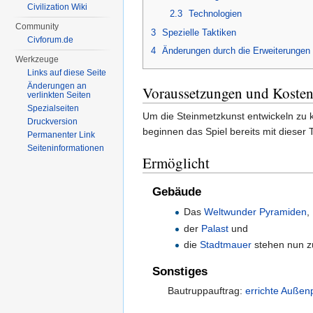
Civilization Wiki
2.3
Technologien
Community
3
Spezielle Taktiken
Civforum.de
4
Änderungen durch die Erweiterungen
Werkzeuge
Links auf diese Seite
Änderungen an
Voraussetzungen und Koste
verlinkten Seiten
Spezialseiten
Um die Steinmetzkunst entwickeln zu 
Druckversion
beginnen das Spiel bereits mit dieser 
Permanenter Link
Seiten­informationen
Ermöglicht
Gebäude
Das
Weltwunder
Pyramiden
,
der
Palast
und
die
Stadtmauer
stehen nun z
Sonstiges
Bautruppauftrag:
errichte Außen