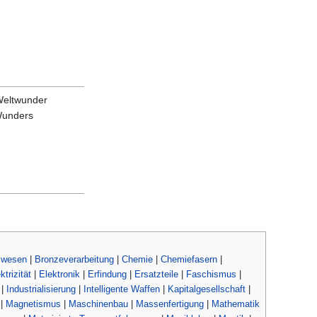
 Weltwunder
Wunders
swesen
|
Bronzeverarbeitung
|
Chemie
|
Chemiefasern
|
ktrizität
|
Elektronik
|
Erfindung
|
Ersatzteile
|
Faschismus
|
|
Industrialisierung
|
Intelligente Waffen
|
Kapitalgesellschaft
|
|
Magnetismus
|
Maschinenbau
|
Massenfertigung
|
Mathematik