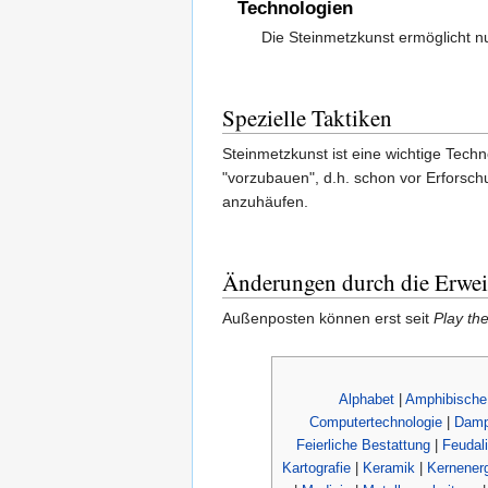
Technologien
Die Steinmetzkunst ermöglicht n
Spezielle Taktiken
Steinmetzkunst ist eine wichtige Tech
"vorzubauen", d.h. schon vor Erforsch
anzuhäufen.
Änderungen durch die Erwei
Außenposten können erst seit
Play th
Alphabet
|
Amphibische
Computertechnologie
|
Damp
Feierliche Bestattung
|
Feudal
Kartografie
|
Keramik
|
Kernenerg