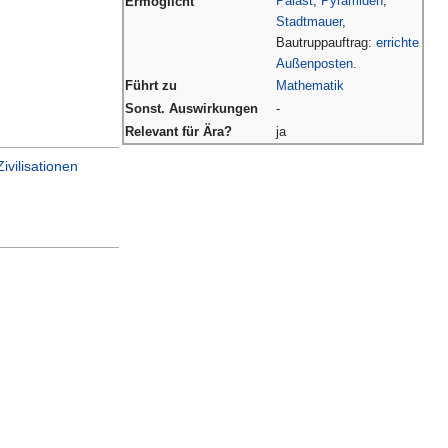
Palast
,
Pyramiden
,
Ermöglicht
Stadtmauer
,
Bautruppauftrag:
errichte
Außenposten
.
Führt zu
Mathematik
Sonst. Auswirkungen
-
Relevant für Ära?
ja
Zivilisationen