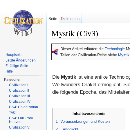
Seite
Diskussion
Mystik (Civ3)
Wechseln zu:
Navigation
,
Suche
Dieser Artikel erläutert die
Technologie
My
Hauptseite
Teilen der Civilization-Reihe siehe
Mystik
Letzte Änderungen
Zufällige Seite
Hilfe
Die
Mystik
ist eine antike Technolo
Kategorien
Weltwunders Orakel ermöglicht. Sie
Civilization I
Civilization II
die folgende Epoche, das Mittelalte
Civilization III
Civilization IV
Civ4: Colonization
TAC
Inhaltsverzeichnis
Civ4: Fall From
1
Voraussetzungen und Kosten
Heaven
Civilization V
2
Ermöglicht