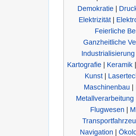
Demokratie
|
Druc
Elektrizität
|
Elektr
Feierliche Be
Ganzheitliche Ve
Industrialisierung
Kartografie
|
Keramik
Kunst
|
Lasertec
Maschinenbau
|
Metallverarbeitung
Flugwesen
|
M
Transportfahrze
Navigation
|
Ökolo