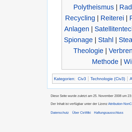
Polytheismus
|
Rad
Recycling
|
Reiterei
|
Anlagen
|
Satellitente
Spionage
|
Stahl
|
Stea
Theologie
|
Verbre
Methode
|
Wi
Kategorien
:
Civ3
Technologie (Civ3)
A
Diese Seite wurde zuletzt am 25. November 2008 um 23:
Der Inhalt ist verfügbar unter der Lizenz
Attribution-Non
Datenschutz
Über CivWiki
Haftungsausschluss