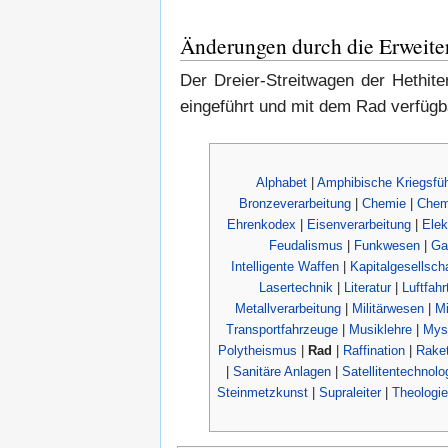
Änderungen durch die Erweite
Der Dreier-Streitwagen der Hethit
eingeführt und mit dem Rad verfügb
Alphabet
|
Amphibische Kriegsfü
Bronzeverarbeitung
|
Chemie
|
Chem
Ehrenkodex
|
Eisenverarbeitung
|
Elekt
Feudalismus
|
Funkwesen
|
Ga
Intelligente Waffen
|
Kapitalgesellsch
Lasertechnik
|
Literatur
|
Luftfahr
Metallverarbeitung
|
Militärwesen
|
Mi
Transportfahrzeuge
|
Musiklehre
|
Mys
Polytheismus
|
Rad
|
Raffination
|
Rake
|
Sanitäre Anlagen
|
Satellitentechnolo
Steinmetzkunst
|
Supraleiter
|
Theologie