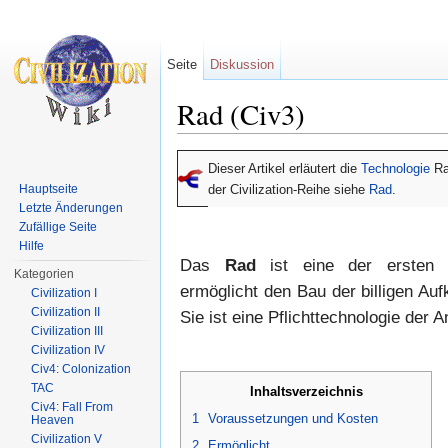
Seite
Diskussion
Rad (Civ3)
Wechseln zu:
Navigation
,
Suche
Dieser Artikel erläutert die
Technologie
Ra
Hauptseite
der Civilization-Reihe siehe
Rad
.
Letzte Änderungen
Zufällige Seite
Hilfe
Das
Rad
ist eine der ersten a
Kategorien
ermöglicht den Bau der billigen Auf
Civilization I
Civilization II
Sie ist eine Pflichttechnologie der A
Civilization III
Civilization IV
Civ4: Colonization
TAC
Inhaltsverzeichnis
Civ4: Fall From
1
Voraussetzungen und Kosten
Heaven
Civilization V
2
Ermöglicht