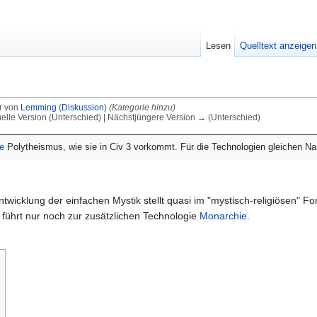
Lesen
Quelltext anzeigen
r von
Lemming
(
Diskussion
)
(Kategorie hinzu)
uelle Version (Unterschied) | Nächstjüngere Version → (Unterschied)
e
Polytheismus, wie sie in Civ 3 vorkommt. Für die Technologien gleichen Nam
ntwicklung der einfachen Mystik stellt quasi im "mystisch-religiösen" F
ie führt nur noch zur zusätzlichen Technologie
Monarchie
.