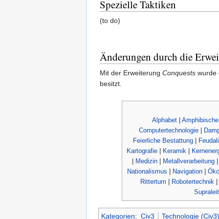
Spezielle Taktiken
(to do)
Änderungen durch die Erwei
Mit der Erweiterung
Conquests
wurde d
besitzt.
Alphabet
|
Amphibische
Computertechnologie
|
Damp
Feierliche Bestattung
|
Feudal
Kartografie
|
Keramik
|
Kernenerg
|
Medizin
|
Metallverarbeitung
Nationalismus
|
Navigation
|
Öko
Rittertum
|
Robotertechnik
Supraleit
Kategorien
:
Civ3
Technologie (Civ3