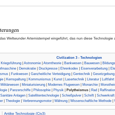
terungen
as Weltwunder Artemistempel eingeführt, das nun diese Technologie 
Civilization 3 - Technologien
 Kriegsführung
|
Astronomie
|
Atomtheorie
|
Bankwesen
|
Bauwesen
|
Bildung
fmaschine
|
Demokratie
|
Druckpresse
|
Ehrenkodex
|
Eisenverarbeitung
|
Ele
ismus
|
Funkwesen
|
Ganzheitliche Verteidigung
|
Gentechnik
|
Gesetzgebung
ie
|
Kernspaltung
|
Kommunismus
|
Kunst
|
Lasertechnik
|
Literatur
|
Luftfahrt
|
Militärwesen
|
Miniaturisierung
|
Modernes Flugwesen
|
Monarchie
|
Monothe
logie
|
Panzerschiffe
|
Philosophie
|
Physik
|
Polytheismus
|
Rad
|
Raffinatio
|
Sanitäre Anlagen
|
Satellitentechnologie
|
Schießpulver
|
Schrift
|
Schwerkraft
er
|
Theologie
|
Verbrennungsmotor
|
Währung
|
Wissenschaftliche Methode
|
)
Antike Technologie (Civ3)