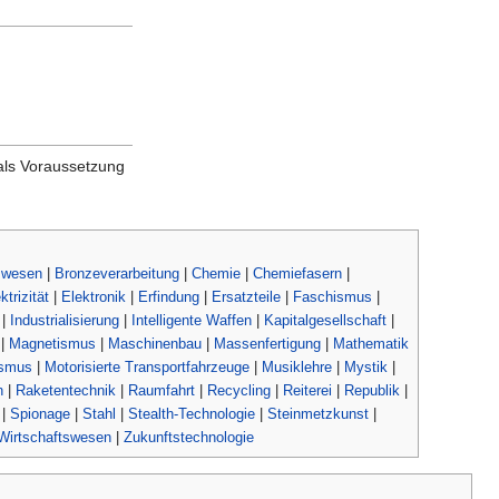
als Voraussetzung
swesen
|
Bronzeverarbeitung
|
Chemie
|
Chemiefasern
|
ktrizität
|
Elektronik
|
Erfindung
|
Ersatzteile
|
Faschismus
|
|
Industrialisierung
|
Intelligente Waffen
|
Kapitalgesellschaft
|
|
Magnetismus
|
Maschinenbau
|
Massenfertigung
|
Mathematik
ismus
|
Motorisierte Transportfahrzeuge
|
Musiklehre
|
Mystik
|
n
|
Raketentechnik
|
Raumfahrt
|
Recycling
|
Reiterei
|
Republik
|
|
Spionage
|
Stahl
|
Stealth-Technologie
|
Steinmetzkunst
|
Wirtschaftswesen
|
Zukunftstechnologie