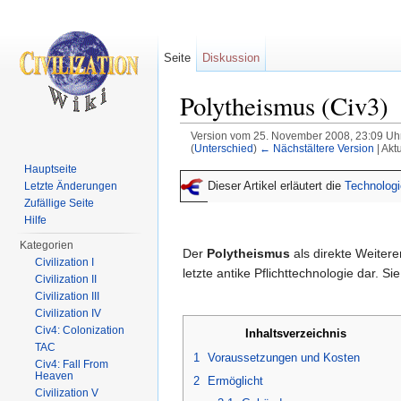
Seite
Diskussion
Polytheismus (Civ3)
Version vom 25. November 2008, 23:09 Uh
(
Unterschied
)
← Nächstältere Version
| Akt
Wechseln zu:
Navigation
,
Suche
Hauptseite
Dieser Artikel erläutert die
Technologi
Letzte Änderungen
Zufällige Seite
Hilfe
Kategorien
Der
Polytheismus
als direkte Weitere
Civilization I
letzte antike Pflichttechnologie dar. S
Civilization II
Civilization III
Civilization IV
Civ4: Colonization
Inhaltsverzeichnis
TAC
1
Voraussetzungen und Kosten
Civ4: Fall From
Heaven
2
Ermöglicht
Civilization V