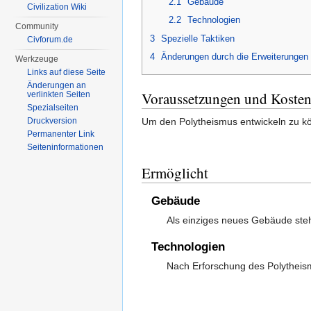
2.1
Gebäude
Civilization Wiki
2.2
Technologien
Community
3
Spezielle Taktiken
Civforum.de
4
Änderungen durch die Erweiterungen
Werkzeuge
Links auf diese Seite
Änderungen an
Voraussetzungen und Koste
verlinkten Seiten
Spezialseiten
Um den Polytheismus entwickeln zu k
Druckversion
Permanenter Link
Seiten­informationen
Ermöglicht
Gebäude
Als einziges neues Gebäude ste
Technologien
Nach Erforschung des Polytheis