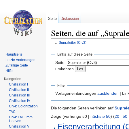
Seite
Diskussion
Seiten, die auf „Suprale
←
Supraleiter (Civ3)
Wechseln zu:
Navigation
,
Suche
Links auf diese Seite
Hauptseite
Letzte Änderungen
Seite:
Zufällige Seite
umkehren
Hilfe
Kategorien
Civilization I
Filter
Civilization II
Vorlageneinbindungen
ausblenden
| Lin
Civilization III
Civilization IV
Civ4: Colonization
Die folgenden Seiten verlinken auf
Suprale
TAC
Zeige (vorherige 50 |
nächste 50
) (
20
|
50
Civ4: Fall From
Heaven
Eisenverarbeitung (
Civilization V