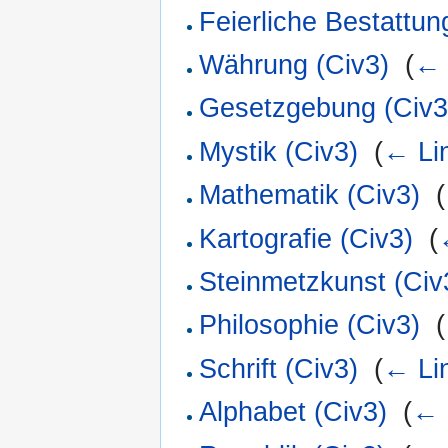
Feierliche Bestattun
Währung (Civ3)
‎
(
← 
Gesetzgebung (Civ3
Mystik (Civ3)
‎
(
← Li
Mathematik (Civ3)
‎
(
Kartografie (Civ3)
‎
(
Steinmetzkunst (Civ
Philosophie (Civ3)
‎
(
Schrift (Civ3)
‎
(
← Li
Alphabet (Civ3)
‎
(
← 