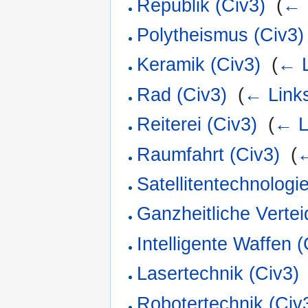
Republik (Civ3)
‎
(
← 
Polytheismus (Civ3)
Keramik (Civ3)
‎
(
← L
Rad (Civ3)
‎
(
← Link
Reiterei (Civ3)
‎
(
← L
Raumfahrt (Civ3)
‎
(
←
Satellitentechnologi
Ganzheitliche Vertei
Intelligente Waffen (
Lasertechnik (Civ3)
Robotertechnik (Civ