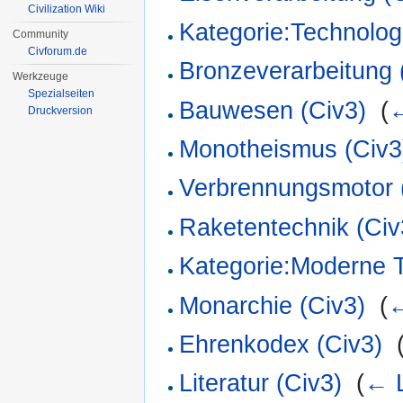
Civilization Wiki
Kategorie:Technolog
Community
Civforum.de
Bronzeverarbeitung 
Werkzeuge
Spezialseiten
Bauwesen (Civ3)
‎
(
←
Druckversion
Monotheismus (Civ3
Verbrennungsmotor 
Raketentechnik (Civ
Kategorie:Moderne T
Monarchie (Civ3)
‎
(
←
Ehrenkodex (Civ3)
‎
Literatur (Civ3)
‎
(
← L